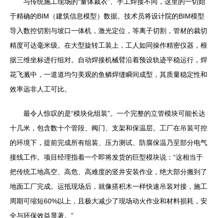
与传统施工现场的“量体裁衣”、手工焊接不同，这里的一切始
于精确的BIM（建筑信息模型）数据。技术员将设计院的BIM模型
导入数控切割与坡口一体机，激光定位，等离子切割，管材的裁切
精度可达毫米级。在大型旋转工装上，工人如同操作精密仪器，根
据三维坐标进行组对。自动焊接机械臂沿着预设轨迹平稳运行，焊
花飞溅中，一道道均匀美观的鱼鳞焊缝瞬间成型，其质量稳定性和
效率远非人工可比。
最令人惊叹的是“模块化组装”。一个完整的立管模块可能长达
十几米，包含数十个管段、阀门、支架和保温层。工厂在吊装可控
的环境下，提前完成所有组装、压力测试、防腐保温乃至部分电气
接线工作。项目经理指着一个即将发货的巨型模块说：“这相当于
把传统工地高空、高危、高难度的竖井安装作业，绝大部分搬到了
地面工厂完成。运抵现场后，就像搭积木一样快速吊装对接，施工
周期可缩短60%以上，且极大减少了现场动火作业和材料损耗，安
全与环保效益显著。”