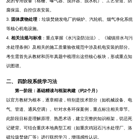
及的专用设备（格栅、曝气器、搅拌器、脱水机）、工艺管道、防
腐保温、自控仪表安装。
3.
固体废物处理
：垃圾焚烧发电厂的锅炉、汽轮机、烟气净化系统
等核心机电设施。
4.
相关法规与标准
：重点掌握《水污染防治法》、《城镇排水与污
水处理条例》及相关的施工质量验收规范中涉及机电安装的部分。
考生需首先从教材和历年真题中梳理出这些核心板块，形成重点知
识图谱。
二、 四阶段系统学习法
第一阶段：基础精读与框架构建（约2个月）
以官方教材为根本，逐章精读，特别是技术部分（如机械设备、电
气、管道、通风空调）。针对水务环保案例，重点标注相关章节。
此阶段目标是理解原理、熟悉术语，建立完整的知识框架，切忌死
记硬背。可结合重庆本地典型工程（如重庆鸡冠石污水处理厂、洛
碛垃圾焚烧厂等）进行联想学习，增强感性认识。